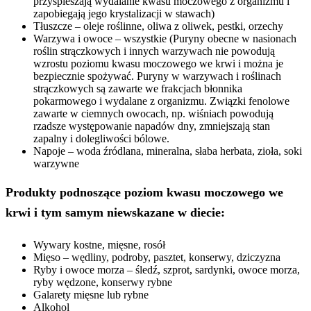
przyspieszają wydalanie kwasu moczowego z organizmu i
zapobiegają jego krystalizacji w stawach)
Tłuszcze – oleje roślinne, oliwa z oliwek, pestki, orzechy
Warzywa i owoce – wszystkie (Puryny obecne w nasionach
roślin strączkowych i innych warzywach nie powodują
wzrostu poziomu kwasu moczowego we krwi i można je
bezpiecznie spożywać. Puryny w warzywach i roślinach
strączkowych są zawarte we frakcjach błonnika
pokarmowego i wydalane z organizmu. Związki fenolowe
zawarte w ciemnych owocach, np. wiśniach powodują
rzadsze występowanie napadów dny, zmniejszają stan
zapalny i dolegliwości bólowe.
Napoje – woda źródlana, mineralna, słaba herbata, zioła, soki
warzywne
Produkty podnoszące poziom kwasu moczowego we
krwi i tym samym niewskazane w diecie:
Wywary kostne, mięsne, rosół
Mięso – wędliny, podroby, pasztet, konserwy, dziczyzna
Ryby i owoce morza – śledź, szprot, sardynki, owoce morza,
ryby wędzone, konserwy rybne
Galarety mięsne lub rybne
Alkohol