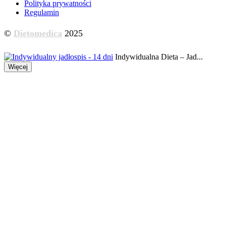
Polityka prywatności
Regulamin
©
Dietomedica
2025
Indywidualna Dieta – Jad...
Więcej