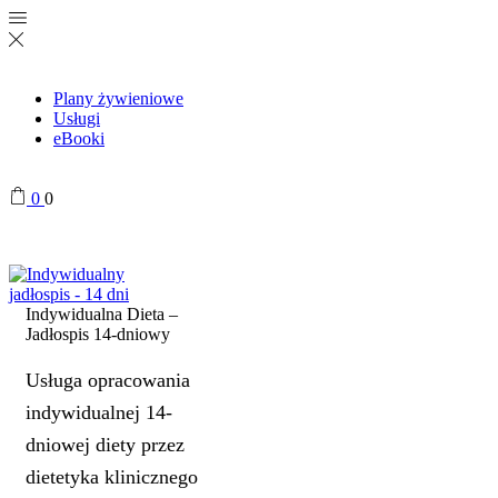
Plany żywieniowe
Usługi
eBooki
0
0
Indywidualna Dieta –
Jadłospis 14-dniowy
Usługa opracowania
indywidualnej 14-
dniowej diety przez
dietetyka klinicznego