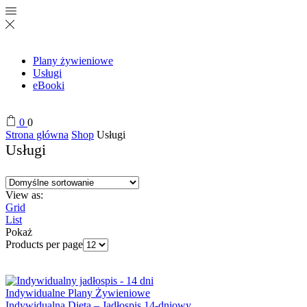
Plany żywieniowe
Usługi
eBooki
0
0
Strona główna
Shop
Usługi
Usługi
View as:
Grid
List
Pokaż
Products per page
Indywidualne Plany Żywieniowe
Indywidualna Dieta – Jadłospis 14-dniowy