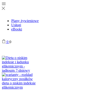
Plany żywieniowe
Usługi
eBooki
0
0